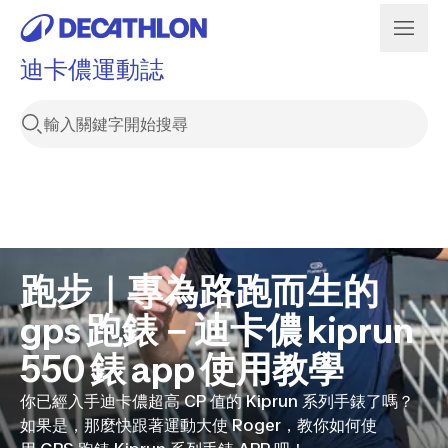
迪卡儂運動誌
跑步｜專為路跑而生的
gps 跑錶－迪卡儂 kiprun
550 錶 app 使用教學
你已經入手迪卡儂超高 CP 值的 Kiprun 系列手錶了嗎？
如果是，那麼快跟著運動大使 Roger，教你如何使