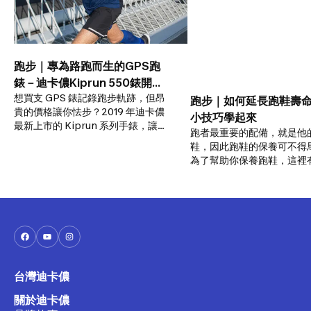
跑步｜專為路跑而生的GPS跑
錶－迪卡儂Kiprun 550錶開箱
想買支 GPS 錶記錄跑步軌跡，但昂
實測
跑步｜如何延長跑鞋壽命
貴的價格讓你怯步？2019 年迪卡儂
小技巧學起來
最新上市的 Kiprun 系列手錶，讓
跑者最重要的配備，就是他
你擁有高 CP 值的運動體驗！到底
鞋，因此跑鞋的保養可不得
GPS跑錶Kiprun系列手錶有哪些功
為了幫助你保養跑鞋，這裡
能？又該如何使用？這次，參與路
技巧學起來！
跑和三鐵運動賽事多年，也累積許
多鞋測和產品測試的運動大使
Roger來開箱，讓我們一窺GPS
Kiprun系列手錶的面貌。
台灣迪卡儂
關於迪卡儂