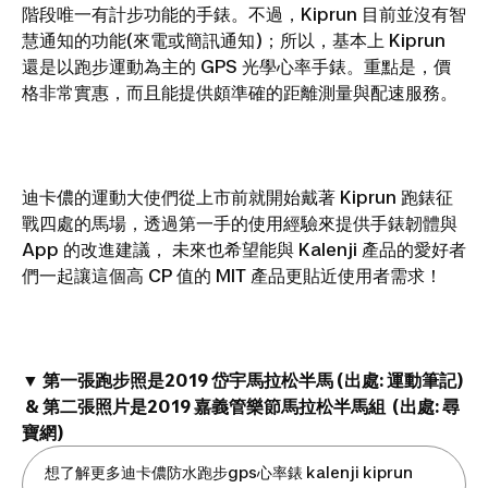
階段唯一有計步功能的手錶。不過，Kiprun 目前並沒有智
慧通知的功能(來電或簡訊通知)；所以，基本上 Kiprun
還是以跑步運動為主的 GPS 光學心率手錶。重點是，價
格非常實惠，而且能提供頗準確的距離測量與配速服務。
迪卡儂的運動大使們從上市前就開始戴著 Kiprun 跑錶征
戰四處的馬場，透過第一手的使用經驗來提供手錶韌體與
App 的改進建議， 未來也希望能與 Kalenji 產品的愛好者
們一起讓這個高 CP 值的 MIT 產品更貼近使用者需求！
▼ 第一張跑步照是2019 岱宇馬拉松半馬 (出處: 運動筆記)
& 第二張照片是2019 嘉義管樂節馬拉松半馬組 (出處: 尋
寶網)
想了解更多迪卡儂防水跑步gps心率錶 kalenji kiprun