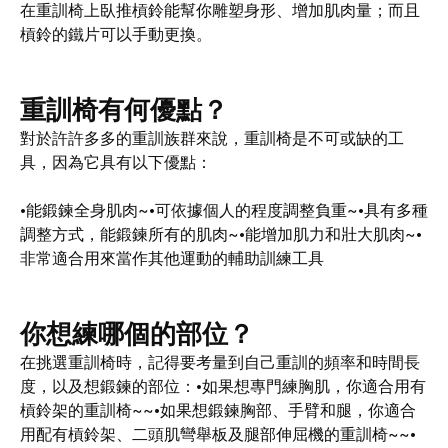
在重訓椅上臥推槓鈴能幫你雕塑身形、增加肌肉量；而且
槓鈴的鐵片可以手動更換。
重訓椅有何優點？
對於許許多多的重訓族群來說，重訓椅是不可或缺的工
具，因為它具有以下優點：
•能鍛鍊全身肌肉~
•可依據個人的程度調整負重~
•具有多種
調整方式，能鍛鍊所有的肌肉~
•能增加肌力和壯大肌肉~
•
非常適合用來當作其他運動的輔助訓練工具
你想練哪個的部位？
在挑選重訓椅時，記得要考量到自己重訓的頻率和時間長
度，以及想鍛鍊的部位：•如果想專門練胸肌，你適合用有
槓鈴架的重訓椅~
~
•如果想鍛鍊胸部、手臂和腿，你適合
用配有槓鈴架、二頭肌彎舉板及腿部伸屈機的重訓椅~
~
•