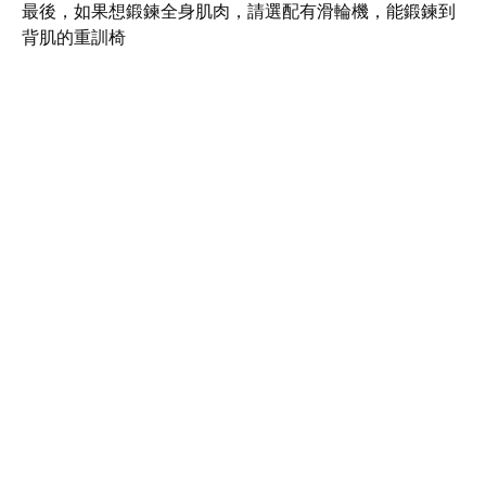
最後，如果想鍛鍊全身肌肉，請選配有滑輪機，能鍛鍊到
背肌的重訓椅