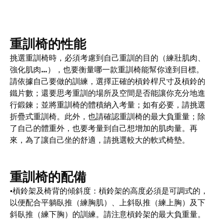
重訓椅的性能
挑選重訓椅時，必須考慮到自己重訓的目的（練壯肌肉、
強化肌肉…），也要衡量哪一款重訓椅能幫你達到目標。
請依據自己要做的訓練，選擇正確的槓鈴桿尺寸及槓鈴的
鐵片數；還要思考重訓的場所及空間是否能讓你充分地進
行鍛鍊；並將重訓椅的體積納入考量；如有必要，請挑選
折疊式重訓椅。此外，也請確認重訓椅的最大負重量；除
了自己的體重外，也要考量到自己想增加的肌肉量。再
來，為了讓自己坐的舒適，請挑選較大的軟式椅墊。
重訓椅的配備
•槓鈴架及椅背的傾斜度：槓鈴架的高度必須是可調式的，
以便配合平躺臥推（練胸肌）、上斜臥推（練上胸）及下
斜臥推（練下胸）的訓練。請注意槓鈴架的最大負重量。