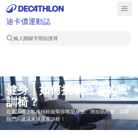
迪卡儂運動誌
健身｜如何挑選合適的重
訓椅？
在重訓椅上臥推槓鈴能幫你雕塑身形、增加肌肉量，請看
我們的建議來挑選重訓椅！