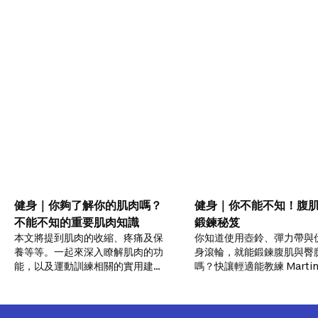
健身｜你夠了解你的肌肉嗎？
健身｜你不能不知！腹
不能不知的重要肌肉知識
鍛鍊秘笈
本文將提到肌肉的收縮、疼痛及保
你知道使用壺鈴、彈力帶與
養等等。一起來深入瞭解肌肉的功
身滾輪，就能鍛鍊腹肌與臀
能，以及運動訓練相關的實用建
嗎？快讓輕適能教練 Martin
議。
一起訓鍊，在家就能練就令
的好身材！