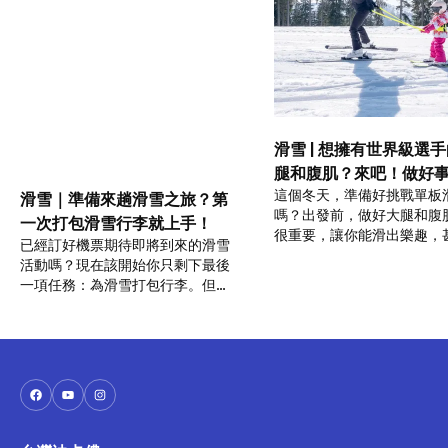
滑雪 | 想擁有世界級選
腿和腹肌？來吧！做好
這個冬天，準備好挑戰單板
備，迎接這個雪季！
滑雪｜準備來趟滑雪之旅？第
嗎？出發前，做好大腿和腹
一次打包滑雪行李就上手！
很重要，讓你能滑出樂趣，
已經訂好機票期待即將到來的滑雪
滑出高水準！到底該如何做
活動嗎？現在該開始你只剩下最後
訓練？
一項任務：為滑雪打包行李。但第
一次滑雪要怎樣準備才不會有遺
漏？別慌，跟著我們看看哪些才是
你應該要準備的裝備吧！