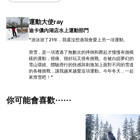
運動大使ray
迪卡儂內湖店水上運動部門
"游泳游了21年，我還沒想過我會愛上另一項運動。
滑雪，是一項透過了無數次的摔倒和爬起才慢慢有個模
樣的運動，很痛、很好玩又很有挑戰。在被白皚夢幻的
雪山環繞、體驗滑行的快感與刺激加上面對不同的雪道
的各種挑戰，讓我越來越愛這項運動。今年冬天，一起
來滑雪吧！"
你可能會喜歡⋯⋯