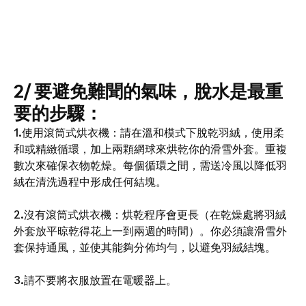
2/ 要避免難聞的氣味，脫水是最重
要的步驟：
1.使用滾筒式烘衣機：請在溫和模式下脫乾羽絨，使用柔
和或精緻循環，加上兩顆網球來烘乾你的滑雪外套。重複
數次來確保衣物乾燥。每個循環之間，需送冷風以降低羽
絨在清洗過程中形成任何結塊。
2.沒有滾筒式烘衣機：烘乾程序會更長（在乾燥處將羽絨
外套放平晾乾得花上一到兩週的時間）。你必須讓滑雪外
套保持通風，並使其能夠分佈均勻，以避免羽絨結塊。
3.請不要將衣服放置在電暖器上。