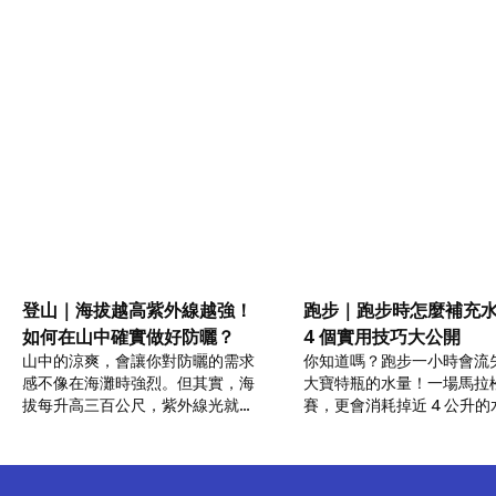
登山｜海拔越高紫外線越強！
跑步｜跑步時怎麼補充
如何在山中確實做好防曬？
4 個實用技巧大公開
山中的涼爽，會讓你對防曬的需求
你知道嗎？跑步一小時會流
感不像在海灘時強烈。但其實，海
大寶特瓶的水量！一場馬拉
拔每升高三百公尺，紫外線光就會
賽，更會消耗掉近 4 公升的
增加4%，可得做好防曬！從頭部、
到底跑步時該如何補充水分
眼睛到身體，該如何做好保護呢？
哪些補水地雷要避免？快把這 
避免脫水的實用技巧學起來