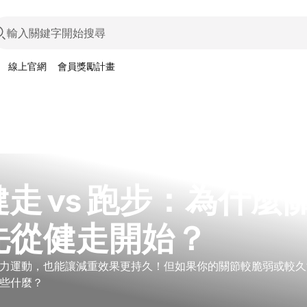
線上官網
會員獎勵計畫
走 vs 跑步：為什麼
先從健走開始？
力運動，也能讓減重效果更持久！但如果你的關節較脆弱或較久
些什麼？