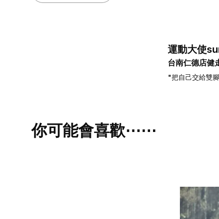
運動大使su
台南仁德店健
"把自己交給雙
你可能會喜歡⋯⋯