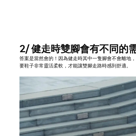
2/ 健走時雙腳會有不同的
答案是當然會的！因為健走時其中一隻腳會不會離地，
要鞋子非常靈活柔軟，才能讓雙腳走路時感到舒適。