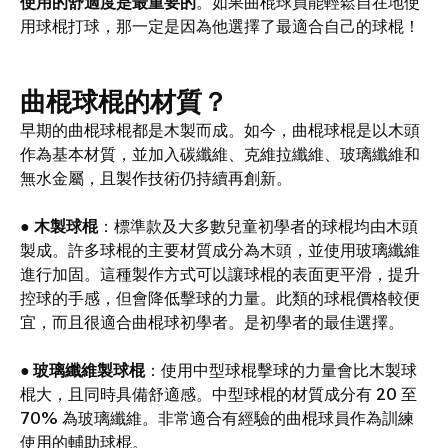
使用的舒適度是最重要的
。如果曲棍球員能輕鬆自在地使
用球棍打球，那一定是因為他選擇了最適合自己的球棍！
曲棍球棍的材質？
早期的曲棍球棍都是木製而成。如今，曲棍球棍是以木頭
作為基本材質，並加入碳纖維、克維拉纖維、玻璃纖維和
無水金屬，且製作技術仍持續再創新。
●
木製球棍
：標準款及大多數兒童初學者的球棍均由木頭
製成。許多球棍的主要材質成分為木頭，並使用玻璃纖維
進行加固。這種製作方式可以讓球棍的表面更平滑，提升
控球的手感，但會降低擊球的力量。此類的球棍價格較便
宜，而且很適合曲棍球初學者。是初學者的最佳選擇。
●
玻璃纖維製球棍
：使用中型球棍擊球的力量會比木製球
棍大，且同時具備舒適感。中型球棍的材質成分有 20 至
70% 為玻璃纖維。非常適合有經驗的曲棍球員作為訓練
使用的輔助球棍。