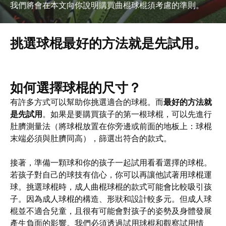
我們將會在本文向你說明購買曲棍球棍須考慮的準則。
法就
是先
試
挑選球棍最好的方法就是先試用。
用。
如何選擇球棍的尺寸？
有許多方式可以幫助你挑選適合的球棍。而
最好的方法就
是先試用
。如果是要購買孩子的第一根球棍，可以先進行
肚臍測量法（將球棍放置在你旁邊或前面的地板上：球棍
末端必須與肚臍同高），篩選出符合的款式。
接著，準備一顆球和你的孩子一起試用看看選擇的球棍。
若孩子對自己的球技有信心，你可以再讓他試著用球棍運
球。挑選球棍時，成人曲棍球棍的款式可能會比較吸引孩
子。因為成人球棍的構造、形狀和設計較多元。但成人球
棍並不適合兒童，且很有可能會對孩子的姿勢及身體發展
產生負面的影響。我們必須透過試用球棍和觀察試用情