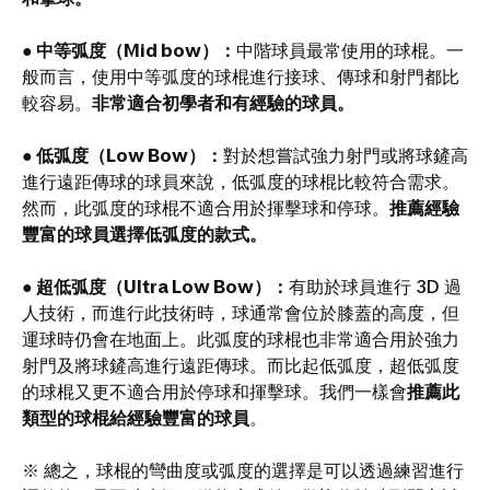
● 中等弧度（Mid bow）：
中階球員最常使用的球棍。一
般而言，使用中等弧度的球棍進行接球、傳球和射門都比
較容易。
非常適合初學者和有經驗的球員。
● 低弧度（Low Bow）：
對於想嘗試強力射門或將球鏟高
進行遠距傳球的球員來說，低弧度的球棍比較符合需求。
然而，此弧度的球棍不適合用於揮擊球和停球。
推薦經驗
豐富的球員選擇低弧度的款式。
● 超低弧度（Ultra Low Bow）：
有助於球員進行 3D 過
人技術，而進行此技術時，球通常會位於膝蓋的高度，但
運球時仍會在地面上。此弧度的球棍也非常適合用於強力
射門及將球鏟高進行遠距傳球。而比起低弧度，超低弧度
的球棍又更不適合用於停球和揮擊球。我們一樣會
推薦此
類型的球棍給經驗豐富的球員
。
※ 總之，球棍的彎曲度或弧度的選擇是可以透過練習進行