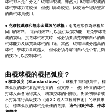
球棍都不是百分之百碳纖維製成。雖然只用碳纖維製成的
球棍擊球力道較強，但使用壽命較短。比較適合經驗豐富
的曲棍球員使用。
●
克維拉纖維和無水金屬製的球棍
：兩者經常作為球棍加
固用的材料。 這兩種材料可以提供吸震功能，避免擊球造
成的震動。挑選球棍材質時，你必須要清楚瞭解自己的曲
棍球能力及購買新球棍的用途。當然，碳纖維成分越高的
球棍，擊球力量就越大，但你必須考慮到自己是否有足夠
的技巧可以控制球棍。
曲棍球棍的棍把弧度？
● 標準弧度（Standard bow）：
球棍中間稍微彎曲。標
準弧度的球棍看起來是直的，但實際上，使用全直的球棍
打球反而會適得其反，增加控球的困難度。對於初學者或
不打算進行高級技巧（如 3D 過人或拉射技術）的球員來
說，標準弧度的球棍是最佳的選擇。
適合用於推球、停球
和擊球。