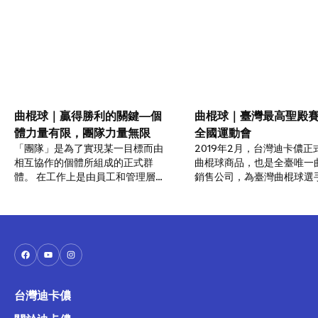
曲棍球｜贏得勝利的關鍵—個
曲棍球｜臺灣最高聖殿
體力量有限，團隊力量無限
全國運動會
「團隊」是為了實現某一目標而由
2019年2月，台灣迪卡儂正
相互協作的個體所組成的正式群
曲棍球商品，也是全臺唯一
體。 在工作上是由員工和管理層組
銷售公司，為臺灣曲棍球選
成的一個共同體，在運動上是由教
更多的資源福利，也藉由此
練與選手們組成一個共同體，合理
助全運會桃園曲棍球代表隊
擅用每一個成員的知識和技能協同
使用我們產品發揮最高的技
工作，解決問題，達到共同的目
平。
標。
台灣迪卡儂