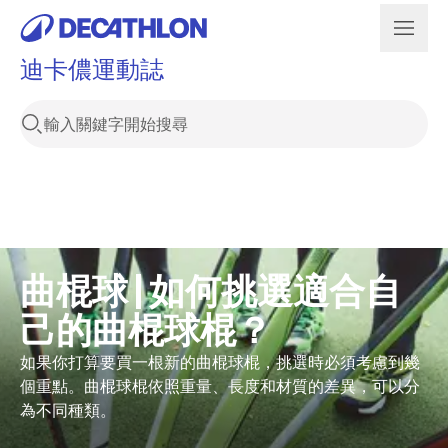
迪卡儂運動誌
曲棍球 | 如何挑選適合自
己的曲棍球棍？
挑選
如果你打算要買一根新的曲棍球棍，挑選時必須考慮到幾
球棍
個重點。曲棍球棍依照重量、長度和材質的差異，可以分
最好
為不同種類。
的方