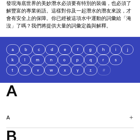
發現海底世界的美妙潛水必須要有特別的裝備，也必須了
解豐富的專業術語。這樣對你及一起潛水的潛友來說，才
會有安全上的保障。你已經被這項水中運動的詞彙給「淹
沒」了嗎？我們將提供大量的詞彙定義與解釋。
a
b
c
d
e
f
g
h
i
j
k
l
m
n
o
p
q
r
s
t
u
v
w
x
y
z
#
A
A
B