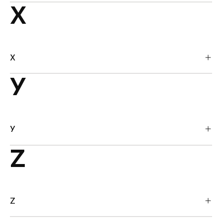
X
X
Y
Y
Z
Z