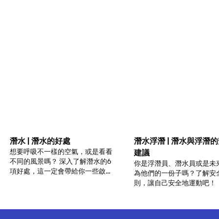
潛水 | 潛水的好處
潛水浮潛 | 潛水與浮潛
想要呼吸不一樣的空氣，或是看看
建議
不同的風景嗎？ 深入了解潛水的6
你是浮潛員、潛水員或是未
項好處，這一定會帶給你一些啟
為他們的一份子嗎？了解安
發！
則，讓自己安全地運動吧！