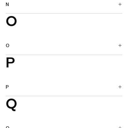
N
O
O
P
P
Q