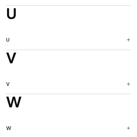
U
U
V
V
W
W