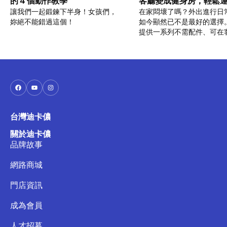
的 4 個動作教學
客廳變成健身房，輕鬆
讓我們一起鍛鍊下半身！女孩們，
在家悶壞了嗎？外出進行日
妳絕不能錯過這個！
如今顯然已不是最好的選擇
提供一系列不需配件、可在
行的運動，讓你維持身材也
智！
台灣迪卡儂
關於迪卡儂
品牌故事
網路商城
門店資訊
成為會員
人才招募