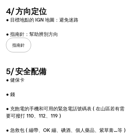
4/ 方向定位
● 目標地點的 IGN 地圖：避免迷路
● 指南針：幫助辨別方向
指南針
5/ 安全配備
● 健保卡
● 錢
● 充飽電的手機和可用的緊急電話號碼表 ( 在山區若有需
要可撥打 110、112、119 )
● 急救包 ( 繃帶、OK 繃、碘酒、個人藥品、紫草膏…等 )