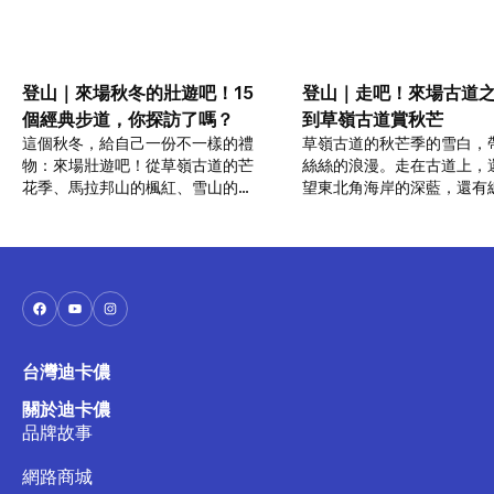
登山｜來場秋冬的壯遊吧！15
登山｜走吧！來場古道
個經典步道，你探訪了嗎？
到草嶺古道賞秋芒
這個秋冬，給自己一份不一樣的禮
草嶺古道的秋芒季的雪白，
物：來場壯遊吧！從草嶺古道的芒
絲絲的浪漫。走在古道上，
花季、馬拉邦山的楓紅、雪山的巒
望東北角海岸的深藍，還有
大花楸等，15個經典路線，錯過這
上守護著台灣的龜山島；更
個秋冬，還要再等一年！快準備好
古道的歷史與人文。走吧！
裝備，跟著運動大使出發！
運動大使來趟古道之旅！
台灣迪卡儂
關於迪卡儂
品牌故事
網路商城