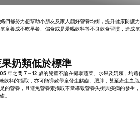
們都努力想幫助小朋友及家人顧好營養均衡，提升健康防護力
孩童養成不吃早餐、偏食或是愛喝飲料等不良飲食習慣，造成孩
蔬果奶類低於標準
05 年之間 7～12 歲的兒童不論在攝取蔬菜、水果及奶類，
糖飲料的攝取，亦可能導致學童發生齲齒、肥胖，甚至產生血脂
的營養，且避免營養素攝取不當導致營養失衡與疾病的發生，
礎。