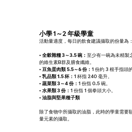
小學 1～2 年級學童
活動量適度，每日的飲食建議攝取的份量為
•
全穀雜糧 3～3.5 碗：
至少有一碗為未精製
的維生素B群及膳食纖維。
•
豆魚蛋肉類 5.5～6 份：
1 份約 3 根手
•
乳品類 1.5 杯：
1 杯指 240 毫升。
•
蔬菜類 3～4 份：
1 份指 0.5 碗。
•
水果類 3 份：
1 份指 1 個拳頭大小。
•
油脂與堅果種子類
除了食物中所攝取的油脂，此時的學童需要
量元素的攝取。