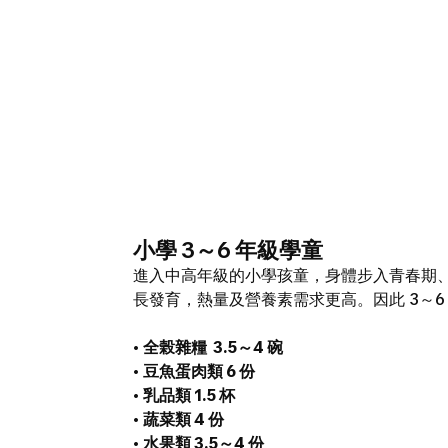
小學 3～6 年級學童
進入中高年級的小學孩童，身體步入青春期
長發育，熱量及營養素需求更高。因此 3～
•
全榖雜糧 3.5～4 碗
•
豆魚蛋肉類 6 份
•
乳品類 1.5 杯
•
蔬菜類 4 份
•
水果類 3.5～4 份