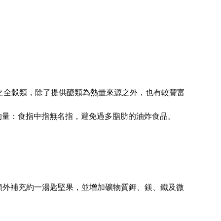
：
之全穀類，除了提供醣類為熱量來源之外，也有較豐富
指頭的量：食指中指無名指，避免過多脂肪的油炸食品。
額外補充約一湯匙堅果，並增加礦物質鉀、鎂、鐵及微