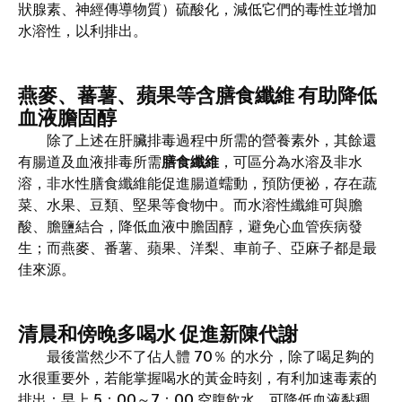
狀腺素、神經傳導物質）硫酸化，減低它們的毒性並增加
水溶性，以利排出。
燕麥、蕃薯、蘋果等含膳食纖維 有助降低
血液膽固醇
除了上述在肝臟排毒過程中所需的營養素外，其餘還
有腸道及血液排毒所需
膳食纖維
，可區分為水溶及非水
溶，非水性膳食纖維能促進腸道蠕動，預防便祕，存在蔬
菜、水果、豆類、堅果等食物中。而水溶性纖維可與膽
酸、膽鹽結合，降低血液中膽固醇，避免心血管疾病發
生；而燕麥、番薯、蘋果、洋梨、車前子、亞麻子都是最
佳來源。
清晨和傍晚多喝水 促進新陳代謝
最後當然少不了佔人體 70％ 的水分，除了喝足夠的
水很重要外，若能掌握喝水的黃金時刻，有利加速毒素的
排出：早上 5：00～7：00 空腹飲水，可降低血液黏稠