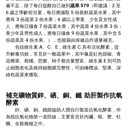
遍不足，除了每日提醒自己做到
蔬果 579
（即建議：2 至
6 歲之學齡前兒童，每日應攝取 5 份新鮮蔬菜水果，其中
應有 3 份蔬菜 2 份水果；6 歲以上學童、少女及女性成
人，應每日攝食 7 份蔬菜水果，其中蔬菜 4 份水果 3 份；
青少年及男性成人，應每日攝食 9 份蔬菜水果，其中含 5
份蔬菜及 4 份水果。），也能藉由保健品作適量補充。
包括維生素 A、C、E，維生素 C 具有活化酵素，提
升解毒功效，常見於一般蔬果中，其中像是紅色甜椒、青
花椰菜、柑橘、芭樂、柿子都含量豐富。維生素 E 則可防
止細胞老化及維持細胞膜完整性，可由橄欖油、堅果、深
綠色蔬菜來獲取。
補充礦物質鋅、硒、銅、鐵 助肝製作抗氧
酵素
鋅、硒、銅、鐵能協助人體自行製造抗氧化酵素，作
為抵抗氧化物第一道防線，主要富含於內臟、蝦、蟹、牡
蠣、全榖雜糧之中。