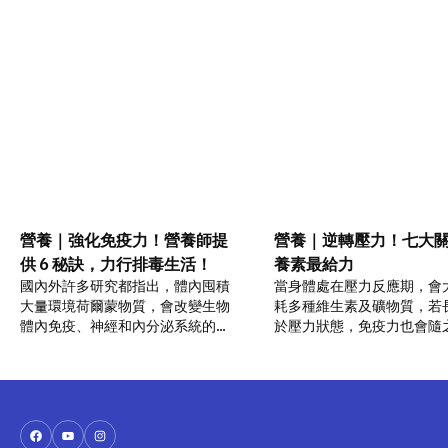
營養｜強化免疫力！營養師提
營養｜逆轉壓力！七大
供 6 秘訣，力行排毒生活！
養素最給力
國內外許多研究都指出，體內囤積
當身體處在壓力反應期，會
大量環境荷爾蒙物質，會改變生物
耗多種維生素及礦物質，若
體內免疫、神經和內分泌系統的正
於壓力狀態，免疫力也會隨
常運作，引發系統異常，不可不
降。如何提升抵抗力？七大
慎。因此，力行排毒並增強免疫力
你必須知道！
成為全民首要任務！