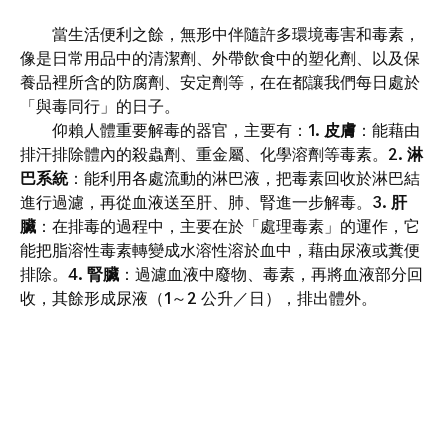
當生活便利之餘，無形中伴隨許多環境毒害和毒素，
像是日常用品中的清潔劑、外帶飲食中的塑化劑、以及保
養品裡所含的防腐劑、安定劑等，在在都讓我們每日處於
「與毒同行」的日子。
仰賴人體重要解毒的器官，主要有：1.
皮膚
：能藉由
排汗排除體內的殺蟲劑、重金屬、化學溶劑等毒素。2.
淋
巴系統
：能利用各處流動的淋巴液，把毒素回收於淋巴結
進行過濾，再從血液送至肝、肺、腎進一步解毒。3.
肝
臟
：在排毒的過程中，主要在於「處理毒素」的運作，它
能把脂溶性毒素轉變成水溶性溶於血中，藉由尿液或糞便
排除。4.
腎臟
：過濾血液中廢物、毒素，再將血液部分回
收，其餘形成尿液（1～2 公升／日），排出體外。