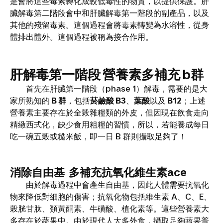
是會將這些毒素轉化成較低毒性的物質，以提供保護。肝
臟解毒第二階段會中和肝臟解毒第一階段的副產品，以及
其他的殘留毒素。這個過程會將毒素轉變為水溶性，從身
體排出體外。這個過程被稱為接合作用。
肝解毒第一階段 營養素多補充 b群
首先在肝臟第一階段（phase 1）解毒，需要的是大
家所熟知的
B 群
，包括
菸鹼酸 B3
、
葉酸
以及
B12
；上述
營養素主要存在於全榖雜糧類的外皮，但因現在飲食走向
精緻西式化，缺少食用粗糧的習慣，所以，若能養成每日
吃一碗五穀或糙米飯，即一日 B 群則攝取足夠了！
消除自由基 多補充抗氧化維生素ace
由於解毒過程中會產生自由基，因此人體需要抗氧化
物來降低對細胞的傷害；抗氧化物包括維生素 A、C、E、
榖胱甘肽、類黃酮素、牛磺酸、植化素等。這些營養素大
多存在於蔬果中。由於現代人大多外食，攝取足夠蔬果普