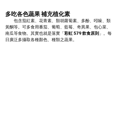
多吃各色蔬果 補充植化素
包含茄紅素、花青素、類胡蘿蔔素、多酚、吲哚、類
黃酮等。可多食用番茄、葡萄、藍莓、奇異果、包心菜、
南瓜等食物。其實也就是落實「
彩虹 579 飲食原則
」。每
日廣泛多攝取各種顏色、種類之蔬果。