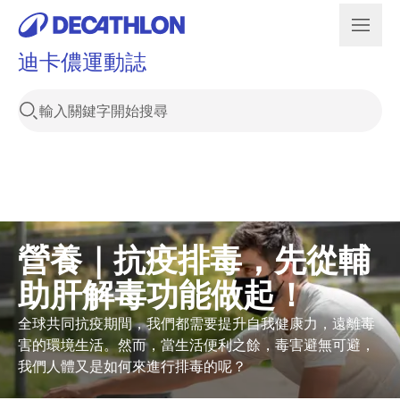
迪卡儂運動誌
營養｜抗疫排毒，先從輔
助肝解毒功能做起！
全球共同抗疫期間，我們都需要提升自我健康力，遠離毒
害的環境生活。然而，當生活便利之餘，毒害避無可避，
我們人體又是如何來進行排毒的呢？