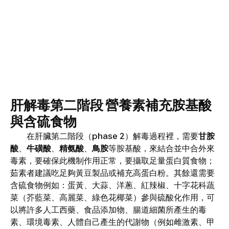
肝解毒第二階段 營養素補充胺基酸
與含硫食物
在肝臟第二階段（phase 2）解毒過程裡，需要
甘胺
酸
、
牛磺酸
、
精氨酸
、
鳥胺
等胺基酸，來結合並中合外來
毒素，要確保此機制作用正常，要攝取足量蛋白質食物；
茹素者建議吃足夠黃豆製品或補充高蛋白粉。其餘還需要
含硫食物例如：蛋黃、大蒜、洋蔥、紅辣椒、十字花科蔬
菜（芥藍菜、高麗菜、綠色花椰菜）參與硫酸化作用，可
以將許多人工西藥、食品添加物、腸道細菌所產生的毒
素、環境毒素、人體自己產生的代謝物（例如雌激素、甲