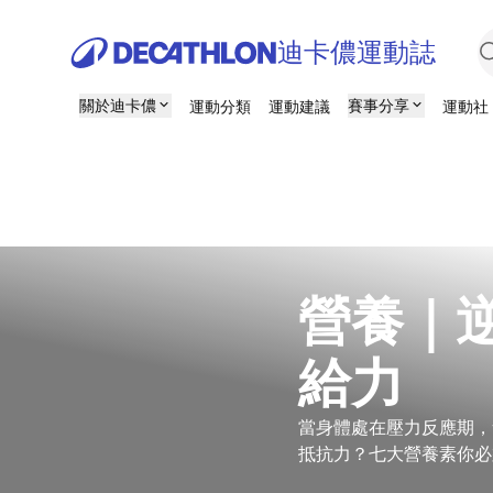
迪卡儂運動誌
關於迪卡儂
賽事分享
運動分類
運動建議
運動社
營養｜
給力
當身體處在壓力反應期，
抵抗力？七大營養素你必