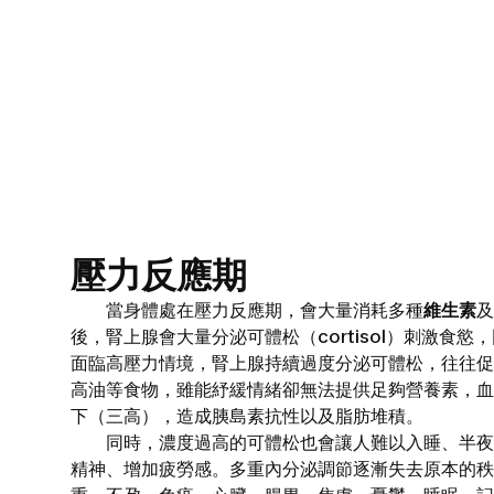
壓力反應期
當身體處在壓力反應期，會大量消耗多種
維生素
及
後，腎上腺會大量分泌可體松（cortisol）刺激食
面臨高壓力情境，腎上腺持續過度分泌可體松，往往促
高油等食物，雖能紓緩情緒卻無法提供足夠營養素，血
下（三高），造成胰島素抗性以及脂肪堆積。
同時，濃度過高的可體松也會讓人難以入睡、半夜
精神、增加疲勞感。多重內分泌調節逐漸失去原本的秩