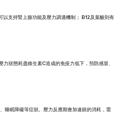
支持腎上腺功能及壓力調適機制； B12及葉酸則有
壓力狀態耗盡維生素C造成的免疫力低下，預防感冒、
、睡眠障礙等症狀。壓力反應期會加速鎂的消耗，需