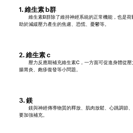
1. 維生素 b群
維生素B群除了維持神經系統的正常機能，也是荷爾蒙
助於減緩壓力產生的焦慮、恐慌、憂鬱等。
2. 維生素 c
壓力反應期補充維生素C，一方面可促進身體從壓力
腸胃炎、皰疹復發等小問題。
3. 鎂
鎂與神經傳導物質的釋放、肌肉放鬆、心跳調節、穩
要加強補充。