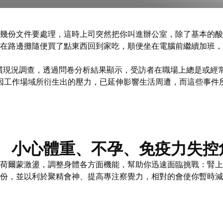
份文件要處理，這時上司突然把你叫進辦公室，除了基本的酸
在路邊攤隨便買了點東西回到家吃，順便坐在電腦前繼續加班，
慣現況調查，透過問卷分析結果顯示，受訪者在職場上總是或經
因工作場域所衍生出的壓力，已延伸影響生活周遭，而這些事件
盪 小心體重、不孕、免疫力失控
爾蒙激盪，調整身體各方面機能，幫助你迅速面臨挑戰：腎上
份，並以利於聚精會神、提高專注察覺力，相對的會使你暫時減