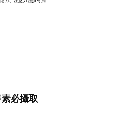
憶力、注意力體擁有滿
養素必攝取