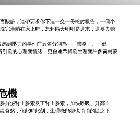
言酸語，連帶要求你下週一交一份檢討報告，一個小
洗完澡躺在床上時，想起隔天明明是週末，還要去聽
常感到壓力的事件前五名分別為－「業務」、「健
所引發的心理面情緒，更會連帶觸發生理面許多荷爾蒙
危機
腺分泌腎上腺素及正腎上腺素，加快呼吸、升高血
緩食慾，但此時此刻，生理機能卻也悄悄的隨之下