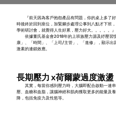
『前天因為客戶抱怨產品有問題，你的桌上多了好幾
時後終於回到座位，加緊腳步處理公事到八點才下班，
學術研討會，就覺得人生好累，壓力好大。。。。。』
依據董氏基金會2018年的上班族壓力源及紓壓習
康」、「時間」、「上司/主管」、「進修」，顯示出
激素的連鎖效應。
長期壓力 x荷爾蒙過度激
其實，每當你感到壓力時，大腦即配合啟動一連串荷
壓、血糖和血脂，讓腦神經和肌肉獲取更多的能量及養
降，包括免疫力及性慾等。