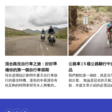
混合路況自行車之旅：好好準
公路車 | 5 樣公路騎行
備你的第一個自行車假期
品
現在是開始計劃明年夏天自行車旅
我們都犯過一個錯，就是沒
行的最佳時機。漫長的冬夜讓你有
就出發。 無論是惡劣的天氣
你足夠的時間來研究令人興奮的目
胎，本篇文章介紹的必需品
的地，還有閱讀有關混合路況自行
上用場。
車之旅的所有實用建議。如果這對
你來說是新的嘗試，那麼在展開夢
想中的自行車冒險時，你需要考慮
以下五件事。