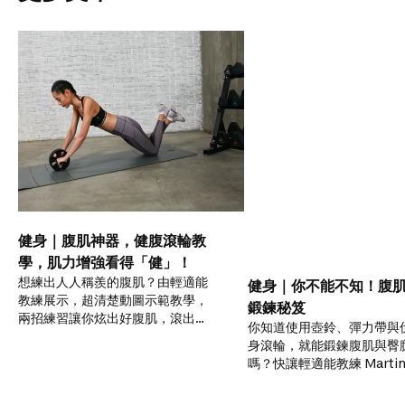
健身｜腹肌神器，健腹滾輪教
學，肌力增強看得「健」！
想練出人人稱羨的腹肌？由輕適能
健身｜你不能不知！腹
教練展示，超清楚動圖示範教學，
鍛鍊秘笈
兩招練習讓你炫出好腹肌，滾出馬
你知道使用壺鈴、彈力帶與
甲線！
身滾輪，就能鍛鍊腹肌與臀
嗎？快讓輕適能教練 Martin
一起訓鍊，在家就能練就令
的好身材！