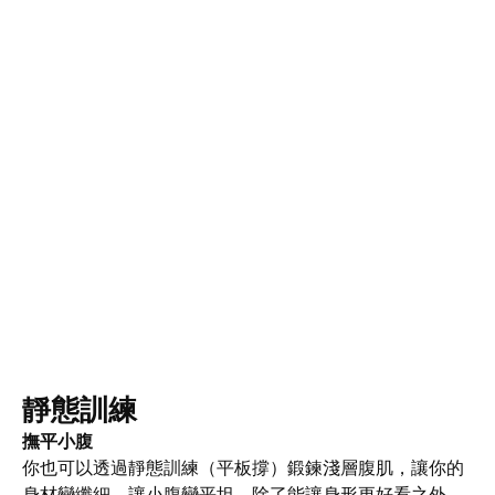
靜態訓練
撫平小腹
你也可以透過靜態訓練（平板撐）鍛鍊淺層腹肌，讓你的
身材變纖細，讓小腹變平坦。除了能讓身形更好看之外，