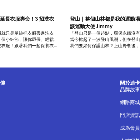
延長衣服壽命！3 招洗衣
登山｜整個山林都是我的運動場
談運動大使 Jimmy
服就只是單純把衣服丟進洗衣
「登山只是一個起點，環保永續沒有
3 個小細節，讓你環保、輕鬆、
當今掀起了一波登山風潮，但在登山
洗衣服！跟著我們一起保養衣物
我們要如何保護山林？上山野餐後，
能保護環境！
圾帶回家了嗎？在運動時，也應為我
動場盡一份心力。
儂
關於迪卡
品牌故事
網路商城
門店資訊
成為會員