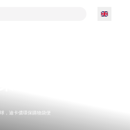
來？整
球，迪卡儂環保購物袋便