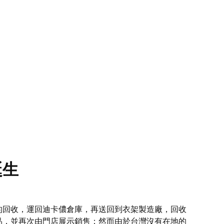
誕生
的回收，運回迪卡儂倉庫，再送回到衣架製造廠，回收
品，並再次由門店展示銷售；然而由於台灣沒有在地的