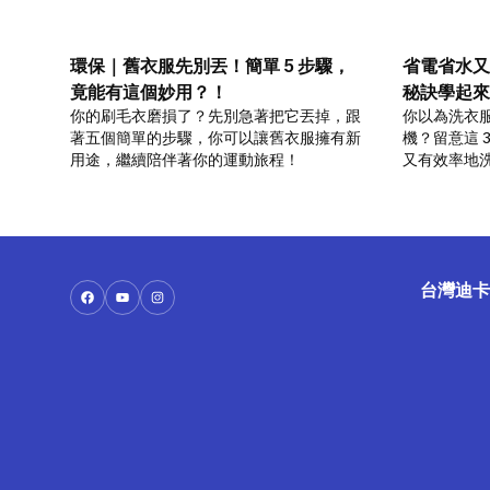
環保｜舊衣服先別丟！簡單 5 步驟，
省電省水又
竟能有這個妙用？！
秘訣學起來
你的刷毛衣磨損了？先別急著把它丟掉，跟
你以為洗衣
著五個簡單的步驟，你可以讓舊衣服擁有新
機？留意這 
用途，繼續陪伴著你的運動旅程！
又有效率地
的同時，也
台灣迪卡