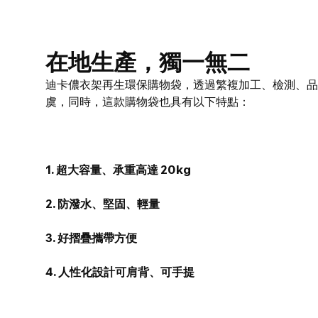
在地生產，獨一無二
迪卡儂衣架再生環保購物袋，透過繁複加工、檢測、品
虞，同時，這款購物袋也具有以下特點：
1. 超大容量、承重高達 20kg
2. 防潑水、堅固、輕量
3. 好摺疊攜帶方便
4. 人性化設計可肩背、可手提