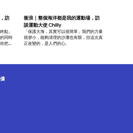
，訪
衝浪｜整個海洋都是我的運動場，訪
談運動大使 Chilly
終點」
「保護大海，其實可以很簡單」我們的力量
的同時
很渺小，能夠清理的沙灘也有限，但這次真
你把垃
正改變的，是人們的心。
們的運
儂