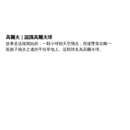
高爾夫｜認識高爾夫球
故事是這樣開始的：一顆小球朝天空飛去，然後墜落在離一
面旗子兩步之遙的平坦草地上。這顆球名為高爾夫球。