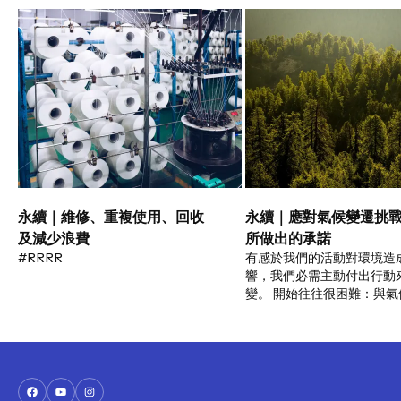
永續｜維修、重複使用、回收
永續｜應對氣候變遷挑
及減少浪費
所做出的承諾
#RRRR
有感於我們的活動對環境造
響，我們必需主動付出行動
變。 開始往往很困難：與氣
對抗帶給我們許多挑戰。了
如何對應挑戰，特別在減低
碳排放這部分。