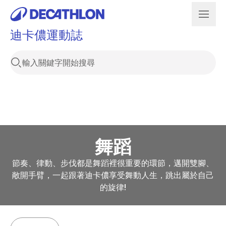
迪卡儂運動誌
舞蹈
節奏、律動、步伐都是舞蹈裡很重要的環節，邁開雙腳、
敞開手臂，一起跟著迪卡儂享受舞動人生，跳出屬於自己
的旋律!